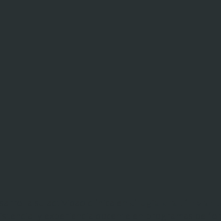
sarrolla su actividad clínica en
cirugía oral, implant
istencial y experiencia docente en programas de fo