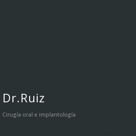
Dr.Ruiz
Cirugía oral e implantología
El
doctor Álvaro Ruiz (Colegiado Nº: 28010296)
de
periodontal.
Cuenta con una amplia trayectoria as