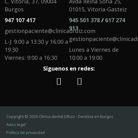
C. Vitoria, 37, 09004
Avda Reina Sofía 25,
Burgos
01015, Vitoria-Gasteiz
947 107 417
945 501 378
/
617 274
913
gestionpaciente@clinicadruiz.com
gestionpaciente@clinicad
L-J: 9:00 a 13:30 y 16:00 a
19:30
Lunes a Viernes de
Viernes: 9:00 a 16:30
10:00 a 19:00
Síguenos en redes:
Copyright © 2026 Clínica dental DRuiz - Dentista en Burgos
Aviso legal
Política de privacidad