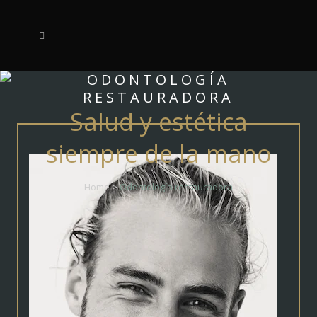
ODONTOLOGÍA
RESTAURADORA
Salud y estética
siempre de la mano
Home
>
Odontología restauradora