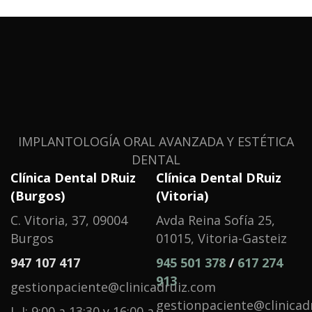
IMPLANTOLOGÍA ORAL AVANZADA Y ESTÉTICA
DENTAL
Clínica Dental DRuiz
Clínica Dental DRuiz
(Burgos)
(Vitoria)
C. Vitoria, 37, 09004
Avda Reina Sofía 25,
Burgos
01015, Vitoria-Gasteiz
947 107 417
945 501 378
/
617 274
913
gestionpaciente@clinicadruiz.com
gestionpaciente@clinicad
L-J: 9:00 a 13:30 y 16:00 a