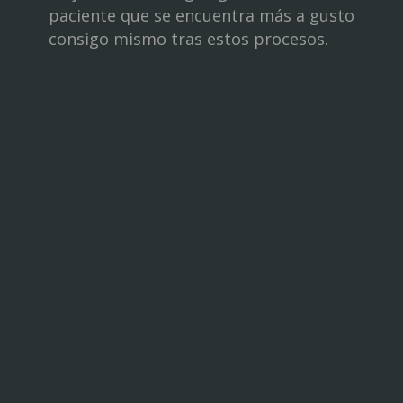
paciente que se encuentra más a gusto
consigo mismo tras estos procesos.
Reserva ahora tu
cita
Primera visita de valoración sin coste y
sin compromiso. Rellena el formulario
y reserva ahora tu cita en Clínica
Dental DRuiz y recibe un diagnóstico
completo por los mejores especialistas