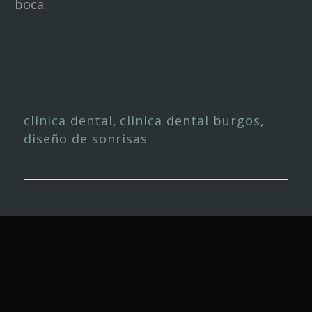
boca.
clínica dental
,
clinica dental burgos
,
diseño de sonrisas