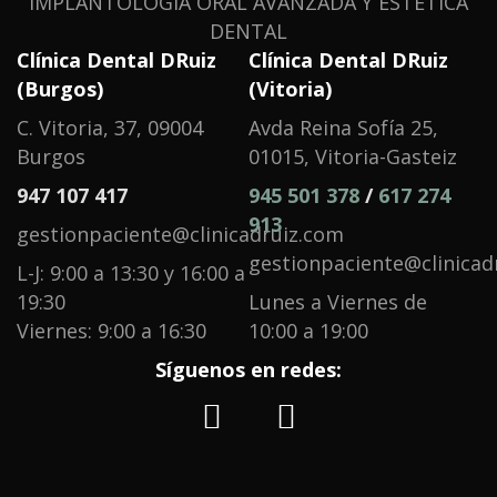
IMPLANTOLOGÍA ORAL AVANZADA Y ESTÉTICA
DENTAL
Clínica Dental DRuiz
Clínica Dental DRuiz
(Burgos)
(Vitoria)
C. Vitoria, 37, 09004
Avda Reina Sofía 25,
Burgos
01015, Vitoria-Gasteiz
947 107 417
945 501 378
/
617 274
913
gestionpaciente@clinicadruiz.com
gestionpaciente@clinicad
L-J: 9:00 a 13:30 y 16:00 a
19:30
Lunes a Viernes de
Viernes: 9:00 a 16:30
10:00 a 19:00
Síguenos en redes: