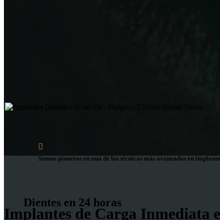
Somos pioneros en una de las técnicas más avanzadas en implanto
Dientes en 24 horas
Implantes de Carga Inmediata 