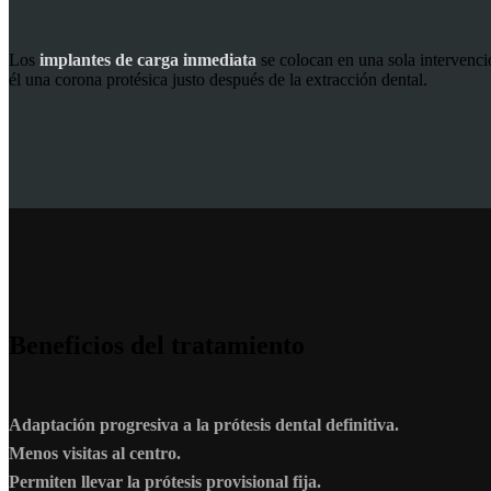
Los
implantes de carga inmediata
se colocan en una sola intervenció
él una corona protésica justo después de la extracción dental.
Beneficios del tratamiento
Adaptación progresiva a la prótesis dental definitiva.
Menos visitas al centro.
Permiten llevar la prótesis provisional fija.