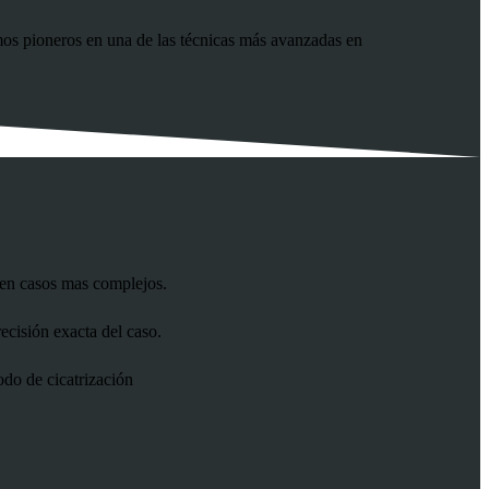
mos pioneros en una de las técnicas más avanzadas en
 en casos mas complejos.
ecisión exacta del caso.
do de cicatrización