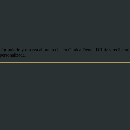
l formulario y reserva ahora tu cita en Clínica Dental DRuiz y recibe u
personalizada.