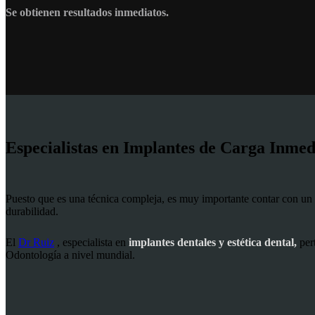
Se obtienen resultados inmediatos.
Especialistas en Implantes de Carga Inmed
Puesto que es una técnica compleja, es muy importante contar con un
durabilidad.
El
Dr Ruiz
, especialista en
implantes dentales y estética dental,
pert
Odontología a nivel mundial.