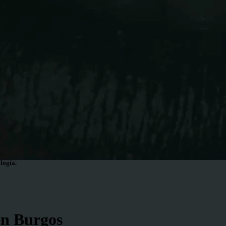
logía.
en Burgos