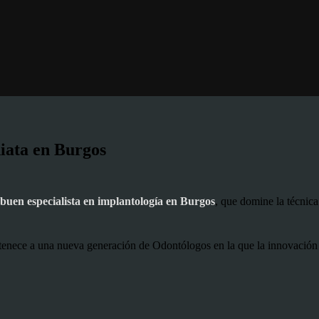
iata en Burgos
buen especialista en implantología en Burgos
, que domine la técnica
enece a una nueva generación de Odontólogos en la que la innovación y