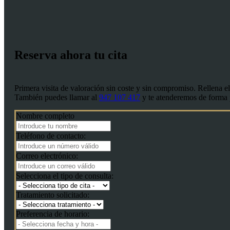
Reserva ahora tu cita
Primera visita de valoración sin coste y sin compromiso. Rellena e
También puedes llamar al
947 107 417
y te atenderemos de forma 
Nombre completo
Teléfono de contacto:
Correo electrónico:
Selecciona el tipo de consulta:
Tratamiento solicitado:
Preferencia de horario: