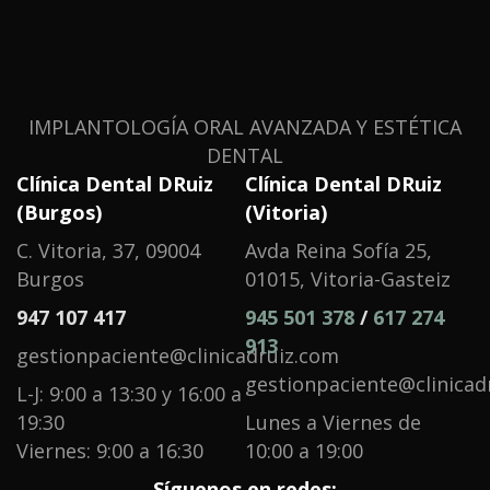
IMPLANTOLOGÍA ORAL AVANZADA Y ESTÉTICA
DENTAL
Clínica Dental DRuiz
Clínica Dental DRuiz
(Burgos)
(Vitoria)
C. Vitoria, 37, 09004
Avda Reina Sofía 25,
Burgos
01015, Vitoria-Gasteiz
947 107 417
945 501 378
/
617 274
913
gestionpaciente@clinicadruiz.com
gestionpaciente@clinicad
L-J: 9:00 a 13:30 y 16:00 a
19:30
Lunes a Viernes de
Viernes: 9:00 a 16:30
10:00 a 19:00
Síguenos en redes: