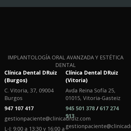
IMPLANTOLOGÍA ORAL AVANZADA Y ESTÉTICA
DENTAL
Clínica Dental DRuiz
Clínica Dental DRuiz
(Burgos)
(Vitoria)
C. Vitoria, 37, 09004
Avda Reina Sofía 25,
Burgos
01015, Vitoria-Gasteiz
947 107 417
945 501 378
/
617 274
913
gestionpaciente@clinicadruiz.com
gestionpaciente@clinicad
L-J: 9:00 a 13:30 y 16:00 a