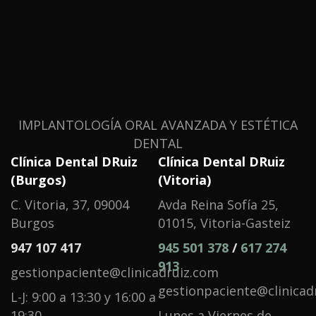
IMPLANTOLOGÍA ORAL AVANZADA Y ESTÉTICA
DENTAL
Clínica Dental DRuiz
Clínica Dental DRuiz
(Burgos)
(Vitoria)
C. Vitoria, 37, 09004
Avda Reina Sofía 25,
Burgos
01015, Vitoria-Gasteiz
947 107 417
945 501 378
/
617 274
913
gestionpaciente@clinicadruiz.com
gestionpaciente@clinicad
L-J: 9:00 a 13:30 y 16:00 a
19:30
Lunes a Viernes de